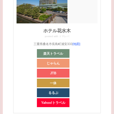
ホテル花水木
posted with
トマレバ
三重県桑名市長島町浦安333
[地図]
楽天トラベル
じゃらん
JTB
一休
るるぶ
Yahoo!トラベル