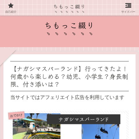
ちもっこ綴り
愛知県在住主婦の子育て情報ブログ
自己紹介
サイドバー
ちもっこ綴り
【ナガシマスパーランド】行ってきたよ！
何歳から楽しめる？幼児、小学生？身長制
限、付き添いは？
当サイトではアフェリエイト広告を利用しています
おでかけ