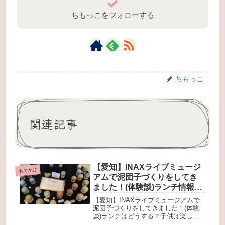
ちもっこをフォローする
ちもっこ
関連記事
【愛知】INAXライブミュージ
おでかけ
アムで泥団子づくりをしてき
ました！(体験談)ランチ情報あ
り♪
【愛知】INAXライブミュージアムで
泥団子づくりをしてきました！(体験
談)ランチはどうする？子供は楽しめ
る？駐車場の混雑は？実際に行ってき