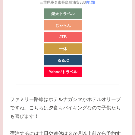
三重県桑名市長島町浦安333
[地図]
楽天トラベル
じゃらん
JTB
一休
るるぶ
Yahoo!トラベル
ファミリー路線はホテルナガシマかホテルオリーブ
ですね。こちらは夕食もバイキングなので子供たち
も喜びます！
宿泊するには土日や連休は３か月以上前から予約す