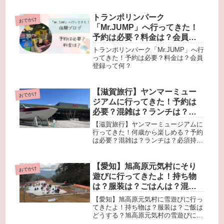
た感想をお伝えします。
トランポリンパーク
おでかけ
「Mr.JUMP」へ行ってきた！
予約は必要？料金は？会員登
録って何？
トランポリンパーク「Mr.JUMP」へ行
ってきた！予約は必要？料金は？会員
登録って何？
【滋賀旅行】ヤンマーミュー
おでかけ
ジアムに行ってきた！予約は
必要？混雑は？ランチは？必
須持ち物あり！
【滋賀旅行】ヤンマーミュージアムに
行ってきた！何歳から楽しめる？予約
は必要？混雑は？ランチは？必須持ち
物あり！これから行く方はぜひ事前に
読んで準備して行ってね！
【愛知】旭高原元気村にそり
おでかけ
遊びに行ってきたよ！持ち物
は？服装は？ごはんは？混雑
は？
【愛知】旭高原元気村に雪遊びに行っ
てきたよ！持ち物は？服装は？ご飯は
どうする？旭高原元気村の雪遊びに行
ってきた感想、注意事項、ランチの場