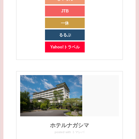
JTB
一休
るるぶ
Yahoo!トラベル
ホテルナガシマ
posted with
トマレバ