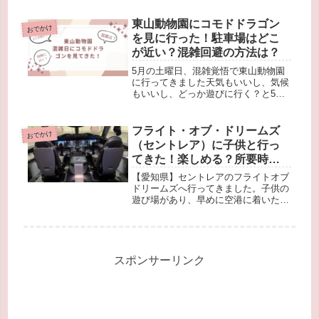
所など紹介しています。
東山動物園にコモドドラゴン
おでかけ
を見に行った！駐車場はどこ
が近い？混雑回避の方法は？
5月の土曜日、混雑覚悟で東山動物園
に行ってきました天気もいいし、気候
もいいし、どっか遊びに行く？と5月
の土曜日。中２の長女が『コモドドラ
ゴン見に行きたい』と。話題になって
いたのは知っていたけれど、正直、爬
フライト・オブ・ドリームズ
おでかけ
虫類には興味ないけれど…。でも、天
（セントレア）に子供と行っ
気...
てきた！楽しめる？所要時間
は？レビューあり！
【愛知県】セントレアのフライトオブ
ドリームズへ行ってきました。子供の
遊び場があり、早めに空港に着いた時
には最適。有料エリアの説明や混雑具
合について書いています。
スポンサーリンク