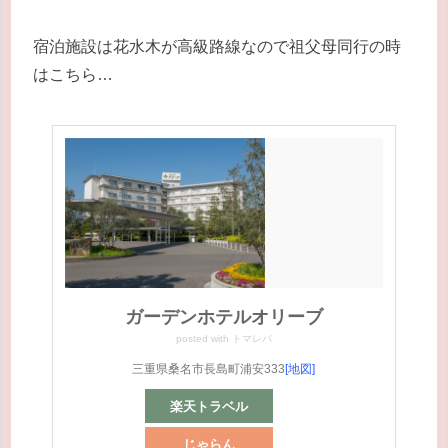
宿泊施設は花水木が高級路線なので祖父母同行の時
はこちら…
ガーデンホテルオリーブ
posted with
トマレバ
三重県桑名市長島町浦安333
[地図]
楽天トラベル
じゃらん