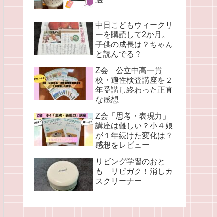
中日こどもウィークリ
ーを購読して2か月。
子供の成長は？ちゃん
と読んでる？
Z会 公立中高一貫
校・適性検査講座を２
年受講し終わった正直
な感想
Z会「思考・表現力」
講座は難しい？小４娘
が１年続けた変化は？
感想をレビュー
リビング学習のおと
も リビガク！消しカ
スクリーナー