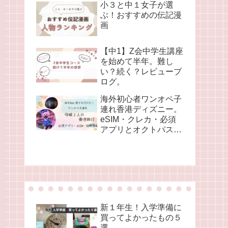
小３と中１女子が選
ぶ！おすすめの伝記漫
画
【中1】Z会中学生講座
を始めて半年。難し
い？続く？レビューブ
ログ。
海外初心者ワンオペ子
連れ香港ディズニー。
eSIM・クレカ・必須
アプリとオクトパス
(準備編②)
新１年生！入学準備に
買ってよかったもの５
選