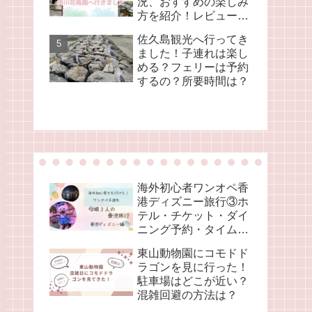
況、おすすめの楽しみ
方を紹介！レビューブ
ログ
佐久島観光へ行ってき
ました！子連れは楽し
める？フェリーは予約
するの？所要時間は？
海外初心者ワンオペ香
港ディズニー旅行③ホ
テル・チケット・ダイ
ニング予約・タイムス
ケジュール
東山動物園にコモドド
ラゴンを見に行った！
駐車場はどこが近い？
混雑回避の方法は？