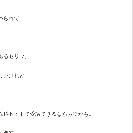
つられて…
あるセリフ。
しいけれど、
教科セットで受講できるならお得かも。
と即答。