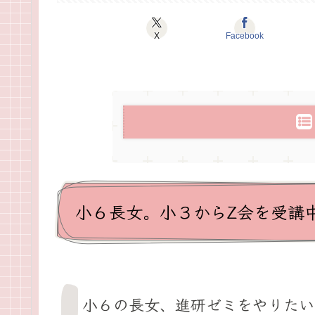
X
Facebook
小６長女。小３からZ会を受講
小６の長女、進研ゼミをやりたい