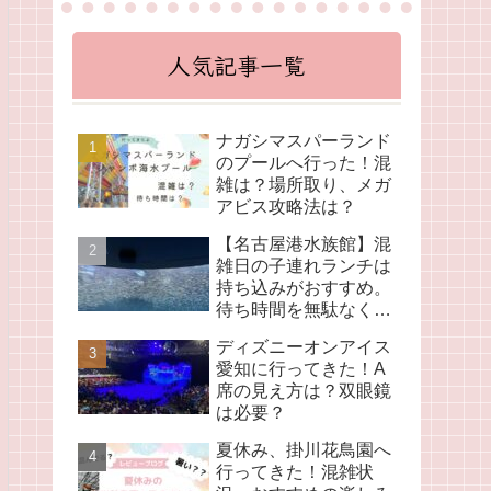
人気記事一覧
ナガシマスパーランド
のプールへ行った！混
雑は？場所取り、メガ
アビス攻略法は？
【名古屋港水族館】混
雑日の子連れランチは
持ち込みがおすすめ。
待ち時間を無駄なく活
用！
ディズニーオンアイス
愛知に行ってきた！A
席の見え方は？双眼鏡
は必要？
夏休み、掛川花鳥園へ
行ってきた！混雑状