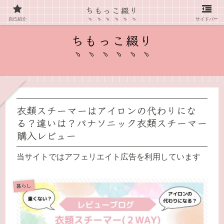
ちもっこ綴り
愛知県在住主婦の子育て情報ブログ
自己紹介
サイドバー
ちもっこ綴り
衣類スチーマーはアイロンの代わりにな
る？違いは？パナソニック衣類スチーマー
購入レビュー
当サイトではアフェリエイト広告を利用しています
暮らし