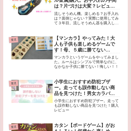
ル金属)購入。お手入れの手間
は？片づけは大変？レビュー
あり
流しそうめん機。楽しめる？お手入れ
は？面倒じゃない？実際に使用してみ
て３年目。流しそうめん器を購入しよ
うか迷っている方の疑問にお答えしま
す。
【マンカラ】やってみた！大
育児
人も子供も楽しめるゲームで
す！母、５歳に勝てない…
マンカラというゲームをやってみまし
た。ルールはシンプルで簡単なのに、
なかなか子供に勝てない！悔しい！！
小学生におすすめ防犯ブザ
育児
ー。走っても誤作動しない商
品を見つけた！男女カラバリ
あり。
小学生におすすめ防犯ブザー。走って
も誤作動しない商品を見つけた！購入
レビュー
カタン【ボードゲーム】がお
育児