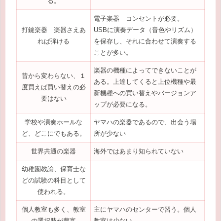
る。
電子楽器 コンセントが必要。
打鍵楽器 楽器さえあ
USBに演奏データ（音色やリズム）
れば弾ける
を保存し、それに合わせて演奏する
ことが多い。
楽器の機種によってできないことが
昔から変わらない、１
ある。上達してくると上位機種や最
度買えば買い替えの必
新機種への買い替えやバージョンア
要はない
ップが必要になる。
学校や演奏ホールな
ヤマハの楽器であるので、出会う場
ど、どこにでもある。
所が少ない
世界共通の楽器
海外ではあまり知られていない
幼稚園教諭、保育士な
どの試験の科目として
使われる。
個人教室も多く、教室
主にヤマハのセンターで習う。個人
の選択肢が豊富
教室は少ない。