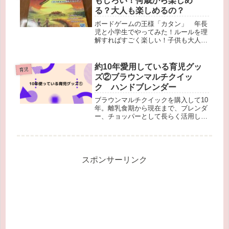
もしろい！何歳から楽しめ
る？大人も楽しめるの？
ボードゲームの王様「カタン」 年長
児と小学生でやってみた！ルールを理
解すればすごく楽しい！子供も大人も
楽しめます！カタンを実際にやってみ
た感想、良いポイント、いまいちポイ
ントをまとめています、購入の際のヒ
約10年愛用している育児グッ
育児
ントにしていただけると幸いです！
ズ②ブラウンマルチクイッ
ク ハンドブレンダー
ブラウンマルチクイックを購入して10
年。離乳食期から現在まで、ブレンダ
ー、チョッパーとして長らく活用して
います。１度も壊れることなく現役で
活躍しているブラウンマルチクイック
の使い心地を説明しています。
スポンサーリンク