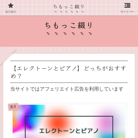
ちもっこ綴り
愛知県在住主婦の子育て情報ブログ
自己紹介
サイドバー
ちもっこ綴り
【エレクトーンとピアノ】どっちがおすす
め？
当サイトではアフェリエイト広告を利用しています
育児