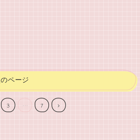
次のページ
次
3
…
7
へ