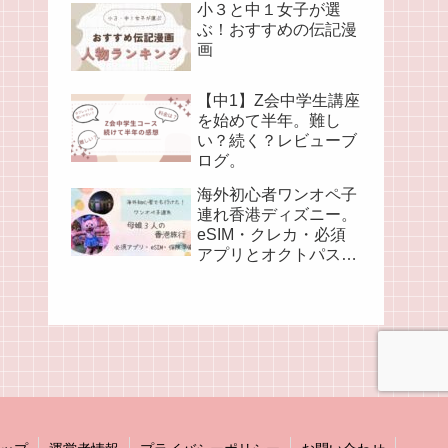
小３と中１女子が選
ぶ！おすすめの伝記漫
画
【中1】Z会中学生講座
を始めて半年。難し
い？続く？レビューブ
ログ。
海外初心者ワンオペ子
連れ香港ディズニー。
eSIM・クレカ・必須
アプリとオクトパス
(準備編②)