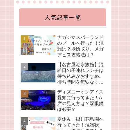
人気記事一覧
ナガシマスパーランド
のプールへ行った！混
雑は？場所取り、メガ
アビス攻略法は？
【名古屋港水族館】混
雑日の子連れランチは
持ち込みがおすすめ。
待ち時間を無駄なく活
用！
ディズニーオンアイス
愛知に行ってきた！A
席の見え方は？双眼鏡
は必要？
夏休み、掛川花鳥園へ
行ってきた！混雑状