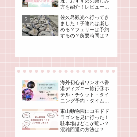
況、おすすめの楽しみ
方を紹介！レビューブ
ログ
佐久島観光へ行ってき
ました！子連れは楽し
める？フェリーは予約
するの？所要時間は？
海外初心者ワンオペ香
港ディズニー旅行③ホ
テル・チケット・ダイ
ニング予約・タイムス
ケジュール
東山動物園にコモドド
ラゴンを見に行った！
駐車場はどこが近い？
混雑回避の方法は？